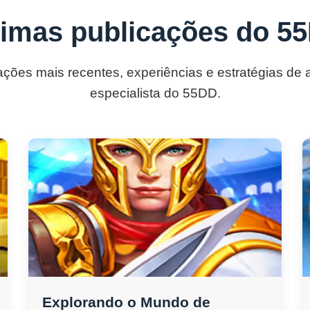
timas publicações do 5
ações mais recentes, experiências e estratégias de
especialista do 55DD.
Explorando o Mundo de