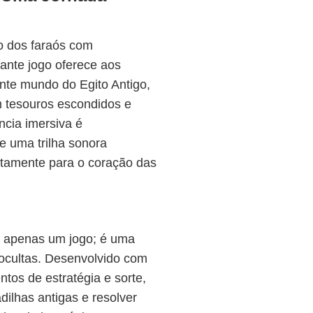
 dos faraós com
nte jogo oferece aos
nte mundo do Egito Antigo,
 tesouros escondidos e
ncia imersiva é
e uma trilha sonora
retamente para o coração das
 apenas um jogo; é uma
ocultas. Desenvolvido com
tos de estratégia e sorte,
ilhas antigas e resolver