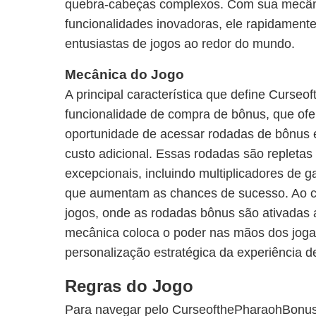
quebra-cabeças complexos. Com sua mecâni
funcionalidades inovadoras, ele rapidament
entusiastas de jogos ao redor do mundo.
Mecânica do Jogo
A principal característica que define Curs
funcionalidade de compra de bônus, que ofe
oportunidade de acessar rodadas de bônus 
custo adicional. Essas rodadas são repleta
excepcionais, incluindo multiplicadores de 
que aumentam as chances de sucesso. Ao co
jogos, onde as rodadas bônus são ativadas 
mecânica coloca o poder nas mãos dos joga
personalização estratégica da experiência d
Regras do Jogo
Para navegar pelo CurseofthePharaohBonus