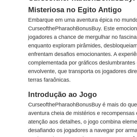
Misteriosa no Egito Antigo
Embarque em uma aventura épica no mundo
CurseofthePharaohBonusBuy. Este emociona
jogadores a chance de mergulhar no fascina
enquanto exploram pirâmides, desbloqueiam
enfrentam desafios emocionantes. A experiê
complementada por gráficos deslumbrantes 
envolvente, que transporta os jogadores di
terras faraônicas.
Introdução ao Jogo
CurseofthePharaohBonusBuy é mais do que
aventura cheia de mistérios e recompensas 
atenção aos detalhes, o jogo combina elemen
desafiando os jogadores a navegar por armad