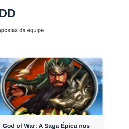
5DD
 apostas da equipe
God of War: A Saga Épica nos