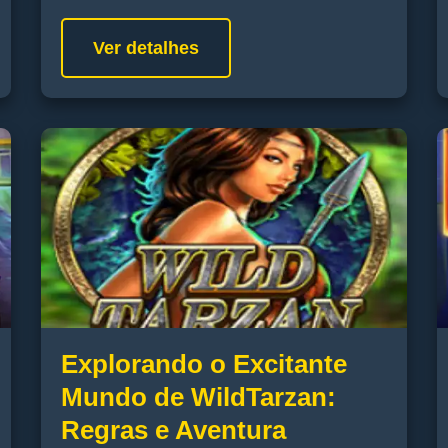
Ver detalhes
Explorando o Excitante
Mundo de WildTarzan:
Regras e Aventura