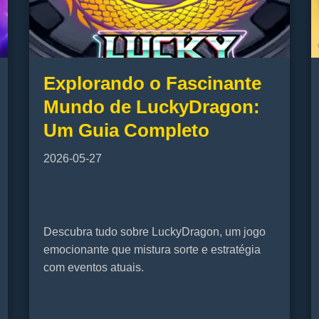
Explorando o Fascinante
Mundo de LuckyDragon:
Um Guia Completo
2026-05-27
Descubra tudo sobre LuckyDragon, um jogo
emocionante que mistura sorte e estratégia
com eventos atuais.