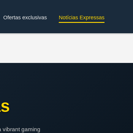
Ofertas exclusivas
Notícias Expressas
as
a vibrant gaming