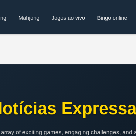
ong
Mahjong
Jogos ao vivo
Bingo online
otícias Express
 array of exciting games, engaging challenges, and 