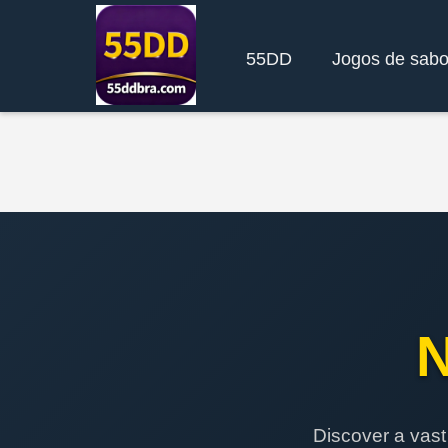
55DD
Jogos de sab
N
Discover a vast