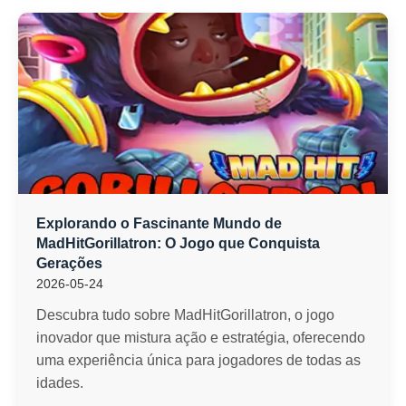
Explorando o Fascinante Mundo de
MadHitGorillatron: O Jogo que Conquista
Gerações
2026-05-24
Descubra tudo sobre MadHitGorillatron, o jogo
inovador que mistura ação e estratégia, oferecendo
uma experiência única para jogadores de todas as
idades.