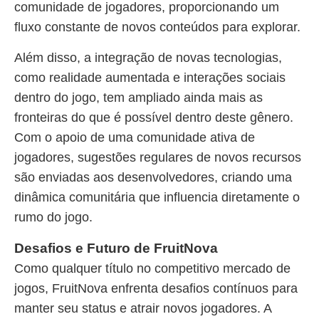
comunidade de jogadores, proporcionando um
fluxo constante de novos conteúdos para explorar.
Além disso, a integração de novas tecnologias,
como realidade aumentada e interações sociais
dentro do jogo, tem ampliado ainda mais as
fronteiras do que é possível dentro deste gênero.
Com o apoio de uma comunidade ativa de
jogadores, sugestões regulares de novos recursos
são enviadas aos desenvolvedores, criando uma
dinâmica comunitária que influencia diretamente o
rumo do jogo.
Desafios e Futuro de FruitNova
Como qualquer título no competitivo mercado de
jogos, FruitNova enfrenta desafios contínuos para
manter seu status e atrair novos jogadores. A