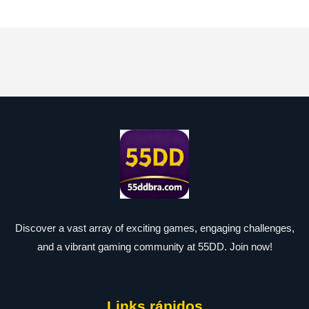
Discover a vast array of exciting games, engaging challenges,
and a vibrant gaming community at 55DD. Join now!
Links rápidos