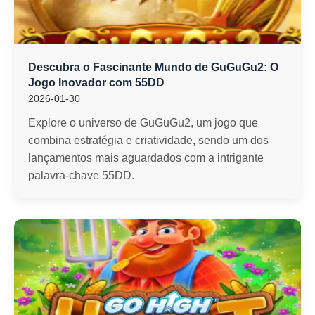
Descubra o Fascinante Mundo de GuGuGu2: O
Jogo Inovador com 55DD
2026-01-30
Explore o universo de GuGuGu2, um jogo que
combina estratégia e criatividade, sendo um dos
lançamentos mais aguardados com a intrigante
palavra-chave 55DD.