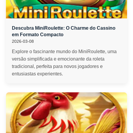
Descubra MiniRoulette: O Charme do Cassino
em Formato Compacto
2026-03-08
Explore o fascinante mundo do MiniRoulette, uma
versão simplificada e emocionante da roleta
tradicional, perfeita para novos jogadores e
entusiastas experientes.