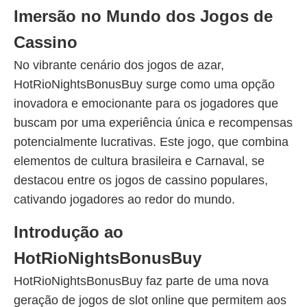
Imersão no Mundo dos Jogos de
Cassino
No vibrante cenário dos jogos de azar,
HotRioNightsBonusBuy surge como uma opção
inovadora e emocionante para os jogadores que
buscam por uma experiência única e recompensas
potencialmente lucrativas. Este jogo, que combina
elementos de cultura brasileira e Carnaval, se
destacou entre os jogos de cassino populares,
cativando jogadores ao redor do mundo.
Introdução ao
HotRioNightsBonusBuy
HotRioNightsBonusBuy faz parte de uma nova
geração de jogos de slot online que permitem aos