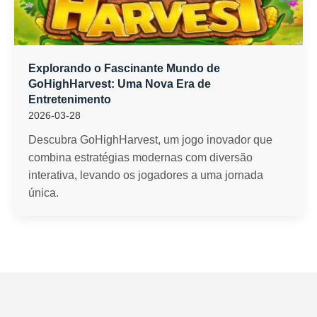
Explorando o Fascinante Mundo de
GoHighHarvest: Uma Nova Era de
Entretenimento
2026-03-28
Descubra GoHighHarvest, um jogo inovador que
combina estratégias modernas com diversão
interativa, levando os jogadores a uma jornada
única.