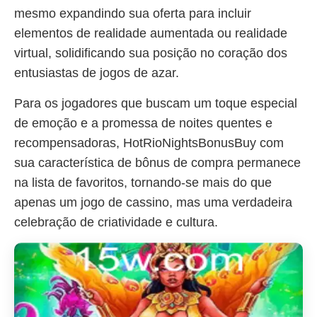
mesmo expandindo sua oferta para incluir
elementos de realidade aumentada ou realidade
virtual, solidificando sua posição no coração dos
entusiastas de jogos de azar.
Para os jogadores que buscam um toque especial
de emoção e a promessa de noites quentes e
recompensadoras, HotRioNightsBonusBuy com
sua característica de bônus de compra permanece
na lista de favoritos, tornando-se mais do que
apenas um jogo de cassino, mas uma verdadeira
celebração de criatividade e cultura.