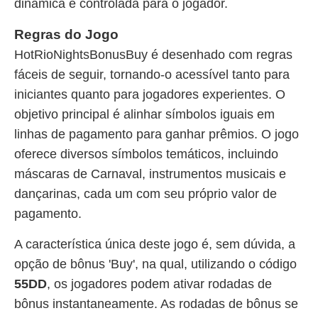
dinâmica e controlada para o jogador.
Regras do Jogo
HotRioNightsBonusBuy é desenhado com regras
fáceis de seguir, tornando-o acessível tanto para
iniciantes quanto para jogadores experientes. O
objetivo principal é alinhar símbolos iguais em
linhas de pagamento para ganhar prêmios. O jogo
oferece diversos símbolos temáticos, incluindo
máscaras de Carnaval, instrumentos musicais e
dançarinas, cada um com seu próprio valor de
pagamento.
A característica única deste jogo é, sem dúvida, a
opção de bônus 'Buy', na qual, utilizando o código
55DD
, os jogadores podem ativar rodadas de
bônus instantaneamente. As rodadas de bônus se