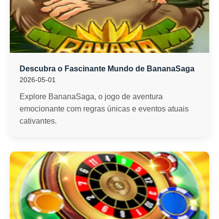
Descubra o Fascinante Mundo de BananaSaga
2026-05-01
Explore BananaSaga, o jogo de aventura
emocionante com regras únicas e eventos atuais
cativantes.