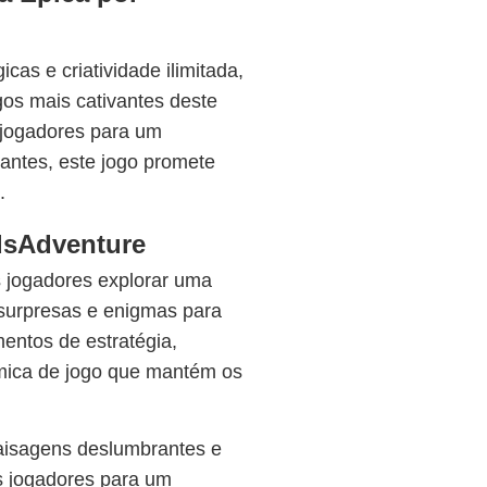
as e criatividade ilimitada,
s mais cativantes deste
 jogadores para um
antes, este jogo promete
.
dsAdventure
s jogadores explorar uma
 surpresas e enigmas para
entos de estratégia,
âmica de jogo que mantém os
paisagens deslumbrantes e
s jogadores para um