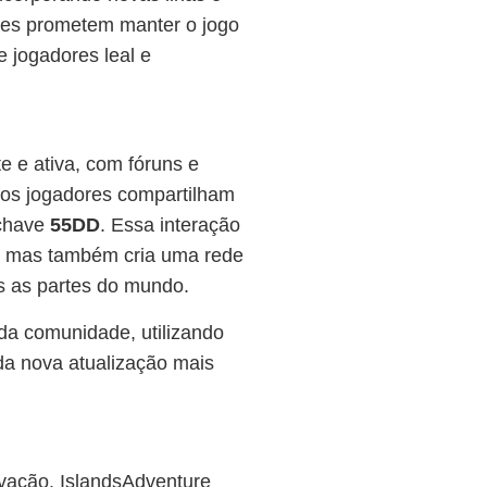
ções prometem manter o jogo
e jogadores leal e
e e ativa, com fóruns e
 os jogadores compartilham
-chave
55DD
. Essa interação
o, mas também cria uma rede
s as partes do mundo.
da comunidade, utilizando
da nova atualização mais
ovação, IslandsAdventure