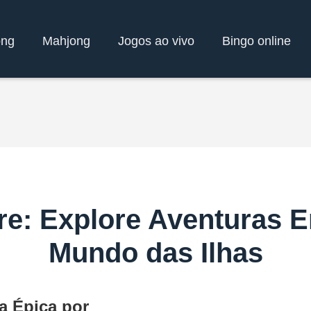
ong
Mahjong
Jogos ao vivo
Bingo online
re: Explore Aventuras 
Mundo das Ilhas
a Épica por