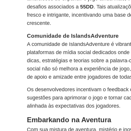
desafios associados a
55DD
. Tais atualiza
fresco e intrigante, incentivando uma base d
crescente.
Comunidade de IslandsAdventure
A comunidade de IslandsAdventure é vibrant
plataformas de mídia social dedicados onde
dicas, estratégias e teorias sobre a palavra
social não só melhora a experiência de jog
de apoio e amizade entre jogadores de toda
Os desenvolvedores incentivam o feedback 
sugestões para aprimorar o jogo e tornar ca
alinhada às expectativas dos jogadores.
Embarkando na Aventura
Com sua mistura de aventura, mistério e in