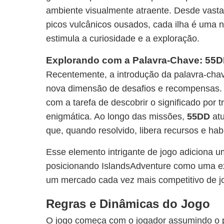
ambiente visualmente atraente. Desde vastas 
picos vulcânicos ousados, cada ilha é uma 
estimula a curiosidade e a exploração.
Explorando com a Palavra-Chave: 55
Recentemente, a introdução da palavra-ch
nova dimensão de desafios e recompensas.
com a tarefa de descobrir o significado por t
enigmática. Ao longo das missões,
55DD
atu
que, quando resolvido, libera recursos e hab
Esse elemento intrigante de jogo adiciona 
posicionando IslandsAdventure como uma ex
um mercado cada vez mais competitivo de jo
Regras e Dinâmicas do Jogo
O jogo começa com o jogador assumindo o 