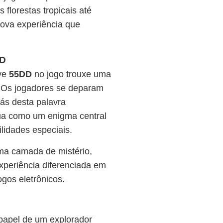
florestas tropicais até
nova experiência que
DD
ave
55DD
no jogo trouxe uma
 Os jogadores se deparam
rás desta palavra
a como um enigma central
ilidades especiais.
uma camada de mistério,
periência diferenciada em
gos eletrônicos.
papel de um explorador