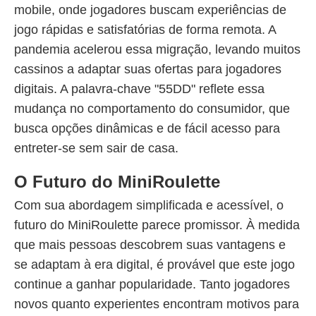
mobile, onde jogadores buscam experiências de
jogo rápidas e satisfatórias de forma remota. A
pandemia acelerou essa migração, levando muitos
cassinos a adaptar suas ofertas para jogadores
digitais. A palavra-chave "55DD" reflete essa
mudança no comportamento do consumidor, que
busca opções dinâmicas e de fácil acesso para
entreter-se sem sair de casa.
O Futuro do MiniRoulette
Com sua abordagem simplificada e acessível, o
futuro do MiniRoulette parece promissor. À medida
que mais pessoas descobrem suas vantagens e
se adaptam à era digital, é provável que este jogo
continue a ganhar popularidade. Tanto jogadores
novos quanto experientes encontram motivos para