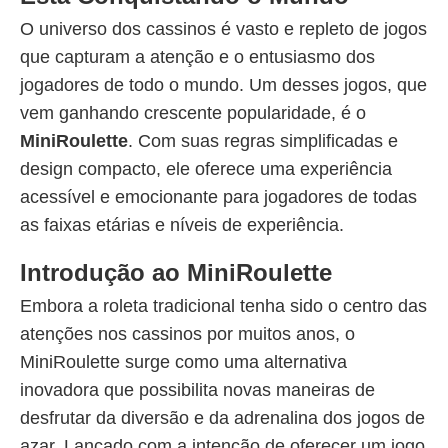
O universo dos cassinos é vasto e repleto de jogos
que capturam a atenção e o entusiasmo dos
jogadores de todo o mundo. Um desses jogos, que
vem ganhando crescente popularidade, é o
MiniRoulette
. Com suas regras simplificadas e
design compacto, ele oferece uma experiência
acessível e emocionante para jogadores de todas
as faixas etárias e níveis de experiência.
Introdução ao MiniRoulette
Embora a roleta tradicional tenha sido o centro das
atenções nos cassinos por muitos anos, o
MiniRoulette surge como uma alternativa
inovadora que possibilita novas maneiras de
desfrutar da diversão e da adrenalina dos jogos de
azar. Lançado com a intenção de oferecer um jogo