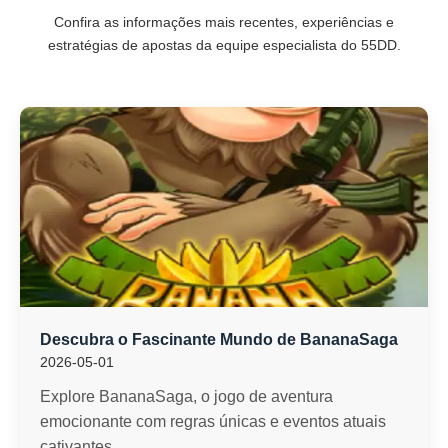
Confira as informações mais recentes, experiências e
estratégias de apostas da equipe especialista do 55DD.
Descubra o Fascinante Mundo de BananaSaga
2026-05-01
Explore BananaSaga, o jogo de aventura
emocionante com regras únicas e eventos atuais
cativantes.