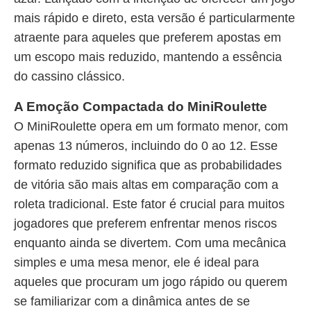
mais rápido e direto, esta versão é particularmente
atraente para aqueles que preferem apostas em
um escopo mais reduzido, mantendo a essência
do cassino clássico.
A Emoção Compactada do MiniRoulette
O MiniRoulette opera em um formato menor, com
apenas 13 números, incluindo do 0 ao 12. Esse
formato reduzido significa que as probabilidades
de vitória são mais altas em comparação com a
roleta tradicional. Este fator é crucial para muitos
jogadores que preferem enfrentar menos riscos
enquanto ainda se divertem. Com uma mecânica
simples e uma mesa menor, ele é ideal para
aqueles que procuram um jogo rápido ou querem
se familiarizar com a dinâmica antes de se