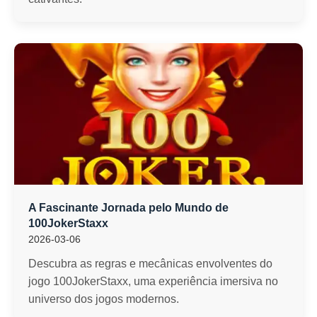
A Fascinante Jornada pelo Mundo de
100JokerStaxx
2026-03-06
Descubra as regras e mecânicas envolventes do
jogo 100JokerStaxx, uma experiência imersiva no
universo dos jogos modernos.