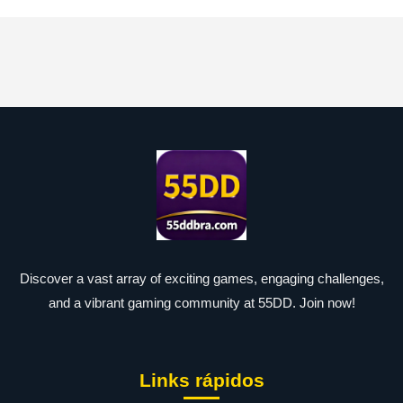
Discover a vast array of exciting games, engaging challenges,
and a vibrant gaming community at 55DD. Join now!
Links rápidos