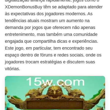
digitalização avança rapidamente, jogos como o
XDemonBonusBuy têm se adaptado para atender
às expectativas dos jogadores modernos. As
tendências atuais mostram um aumento na
demanda por jogos que oferecem não apenas
entretenimento, mas também uma comunidade
engajada que compartilha dicas e experiências.
Este jogo, em particular, tem encontrado seu
espaço dentro de fóruns e redes sociais, onde os
jogadores trocam estratégias e discutem suas
vitórias.