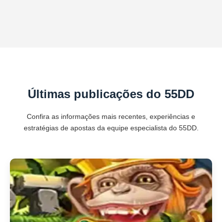
Últimas publicações do 55DD
Confira as informações mais recentes, experiências e
estratégias de apostas da equipe especialista do 55DD.