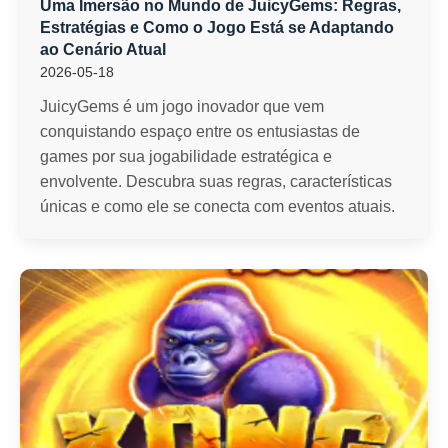
Uma Imersão no Mundo de JuicyGems: Regras,
Estratégias e Como o Jogo Está se Adaptando
ao Cenário Atual
2026-05-18
JuicyGems é um jogo inovador que vem
conquistando espaço entre os entusiastas de
games por sua jogabilidade estratégica e
envolvente. Descubra suas regras, características
únicas e como ele se conecta com eventos atuais.