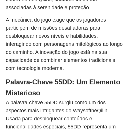
associadas à serenidade e proteção.
A mecânica do jogo exige que os jogadores
participem de missões desafiadoras para
desbloquear novos níveis e habilidades,
interagindo com personagens mitológicos ao longo
do caminho. A inovação do jogo está na sua
capacidade de combinar elementos tradicionais
com tecnologia moderna.
Palavra-Chave 55DD: Um Elemento
Misterioso
A palavra-chave 55DD surgiu como um dos
aspectos mais intrigantes do WaysoftheQilin.
Usada para desbloquear conteúdos e
funcionalidades especiais, 55DD representa um