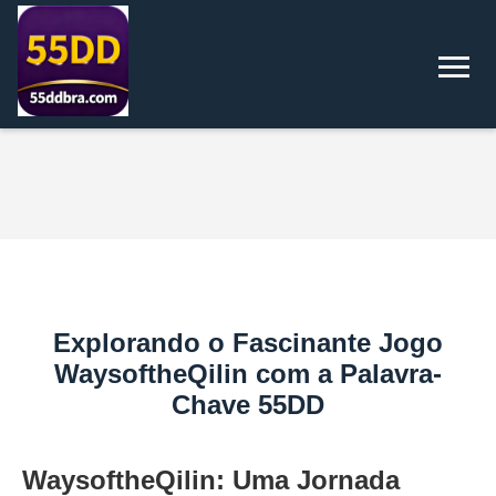
Explorando o Fascinante Jogo
WaysoftheQilin com a Palavra-
Chave 55DD
WaysoftheQilin: Uma Jornada