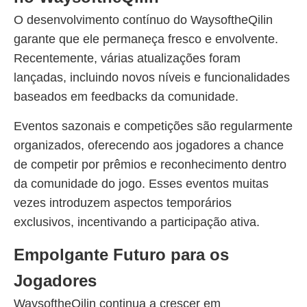
O desenvolvimento contínuo do WaysoftheQilin
garante que ele permaneça fresco e envolvente.
Recentemente, várias atualizações foram
lançadas, incluindo novos níveis e funcionalidades
baseados em feedbacks da comunidade.
Eventos sazonais e competições são regularmente
organizados, oferecendo aos jogadores a chance
de competir por prêmios e reconhecimento dentro
da comunidade do jogo. Esses eventos muitas
vezes introduzem aspectos temporários
exclusivos, incentivando a participação ativa.
Empolgante Futuro para os
Jogadores
WaysoftheQilin continua a crescer em